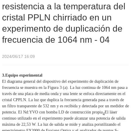
resistencia a la temperatura del
temperatura del cristal PPLN chirriado en un experimento de
cristal PPLN chirriado en un
duplicación de frecuencia de 1064 nm - 04
experimento de duplicación de
frecuencia de 1064 nm - 04
2024/06/17 16:09
3
.
Equipo experimental
El diagrama general del dispositivo del experimento de duplicación de
frecuencia se muestra en la Figura 3 (a). La luz continua de 1064 nm pasa a
través de una placa de media onda y una lente se enfoca directamente en el
cristal CPPLN. La luz que duplica la frecuencia generada pasa a través de
un filtro transparente de 532 nm y es recibida y detectada por un medidor de
potencia. El Nd:YVO con bomba LD de construcción propia
El láser
4
continuo utilizado en el experimento puede alcanzar una potencia de salida
máxima de 22,53 W. La luz de salida se mide y analiza.
por
utilizando el
espectrómetro FX2000 de Fuxiang Optics y el analizador de puntos S-