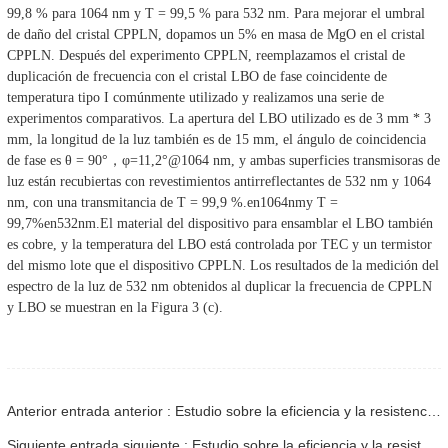
99,8 % para 1064 nm y T = 99,5 % para 532 nm. Para mejorar el umbral
de daño del cristal CPPLN, dopamos un 5% en masa de MgO en el cristal
CPPLN. Después del experimento CPPLN, reemplazamos el cristal de
duplicación de frecuencia con el cristal LBO de fase coincidente de
temperatura tipo I comúnmente utilizado y realizamos una serie de
experimentos comparativos. La apertura del LBO utilizado es de 3 mm * 3
mm, la longitud de la luz también es de 15 mm, el ángulo de coincidencia
de fase es θ = 90°
，
φ
=
11,2°
@1064 nm, y ambas superficies transmisoras de
luz están recubiertas con revestimientos antirreflectantes de 532 nm y 1064
nm, con una transmitancia de T = 99,9 %.
en
1064nm
y T =
99,7%
en
532nm
.
El material del dispositivo para ensamblar el LBO también
es cobre, y la temperatura del LBO está controlada por TEC y un termistor
del mismo lote que el dispositivo CPPLN. Los resultados de la medición del
espectro de la luz de 532 nm obtenidos al duplicar la frecuencia de CPPLN
y LBO se muestran en la Figura 3 (c).
Anterior entrada anterior : Estudio sobre la eficiencia y la resistencia a la temperatura del cristal PPLN chirriado en un experimento de duplicación de frecuencia de 1064 nm - 03
Siguiente entrada siguiente : Estudio sobre la eficiencia y la resistencia a la temperatura del cristal PPLN chirriado en un experimento de duplicación de frecuencia de 1064 nm - 05