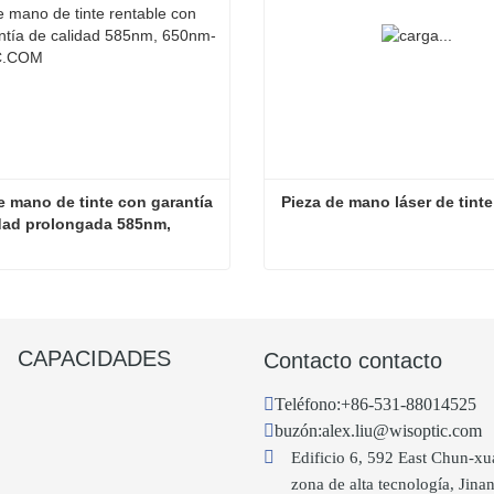
e mano de tinte con garantía 
Pieza de mano láser de tinte
dad prolongada 585nm, 
Pieza de mano de tinte con garantía de calidad prolongada 585nm, 650nm
Pieza de mano láser de tint
tar ahora
Contactar ahora
CAPACIDADES
Contacto contacto
Teléfono:
+86-531-88014525
buzón:
alex.liu@wisoptic.com
Edificio 6, 592 East Chun-x
zona de alta tecnología, Jin