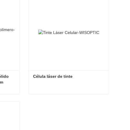
Contactar ahora
lido 
Célula láser de tinte
nm
Varillas láser de colorante sólido 585nm, 595nm, 650nm, 660nm
Célula láser de tinte
Contactar ahora