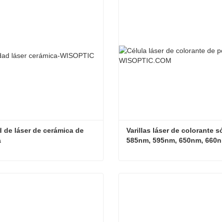
tar ahora
Contactar ahora
 de láser de cerámica de 
Varillas láser de colorante só
a
585nm, 595nm, 650nm, 660
Cavidad de láser de cerámica de alúmina
tar ahora
Contactar ahora