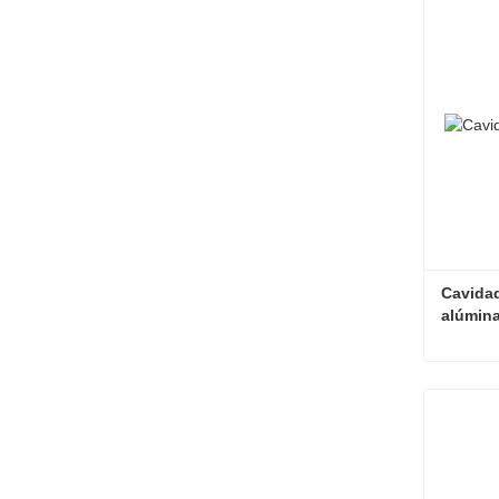
Contac
Cavidad
alúmin
Contac