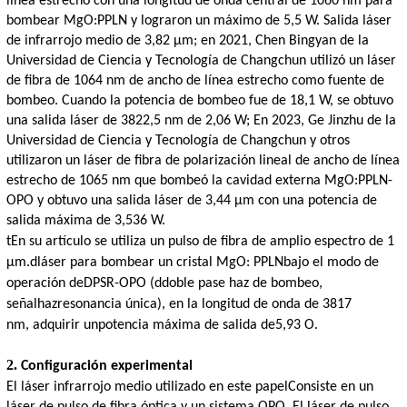
línea estrecho con una longitud de onda central de 1060 nm para
bombear MgO:PPLN y lograron un máximo de 5,5 W. Salida láser
de infrarrojo medio de 3,82 μm; en 2021, Chen Bingyan de la
Universidad de Ciencia y Tecnología de Changchun utilizó un láser
de fibra de 1064 nm de ancho de línea estrecho como fuente de
bombeo. Cuando la potencia de bombeo fue de 18,1 W, se obtuvo
una salida láser de 3822,5 nm de 2,06 W; En 2023, Ge Jinzhu de la
Universidad de Ciencia y Tecnología de Changchun y otros
utilizaron un láser de fibra de polarización lineal de ancho de línea
estrecho de 1065 nm que bombeó la cavidad externa MgO:PPLN-
OPO y obtuvo una salida láser de 3,44 μm con una potencia de
salida máxima de 3,536 W.
t
En su artículo se utiliza un pulso de fibra de amplio espectro de 1
μm.
d
láser para bombear un cristal MgO: PPLN
bajo el modo de
operación de
DPSR-OPO
(d
doble pase
haz de bombeo
,
señal
haz
resonancia única), en la longitud de onda de 3817
nm,
adquirir un
potencia máxima de salida
de
5,93 O.
2.
Configuración experimental
El láser infrarrojo medio utilizado en este
papel
Consiste en un
láser de pulso de fibra óptica y un sistema OPO. El láser de pulso