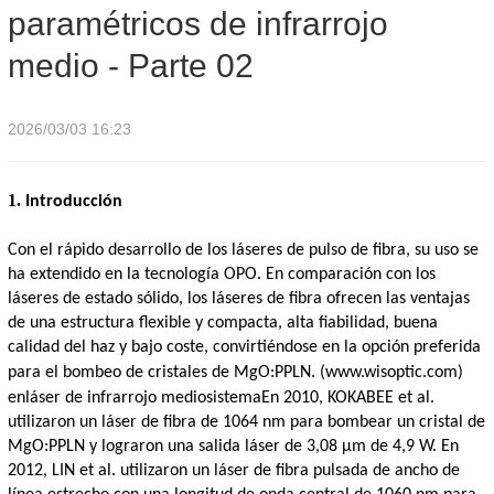
paramétricos de infrarrojo
de infrarrojo medio - Parte 02
medio - Parte 02
2026/03/03 16:23
1.
Introducción
Con el rápido desarrollo de los láseres de pulso de fibra, su uso se
ha extendido en la tecnología OPO. En comparación con los
láseres de estado sólido, los láseres de fibra ofrecen las ventajas
de una estructura flexible y compacta, alta fiabilidad, buena
calidad del haz y bajo coste, convirtiéndose en la opción preferida
para el bombeo de cristales de MgO:PPLN.
(www.wisoptic.com)
en
láser de infrarrojo medio
sistema
En 2010, KOKABEE et al.
utilizaron un láser de fibra de 1064 nm para bombear un cristal de
MgO:PPLN y lograron una salida láser de 3,08 μm de 4,9 W. En
2012, LIN et al. utilizaron un láser de fibra pulsada de ancho de