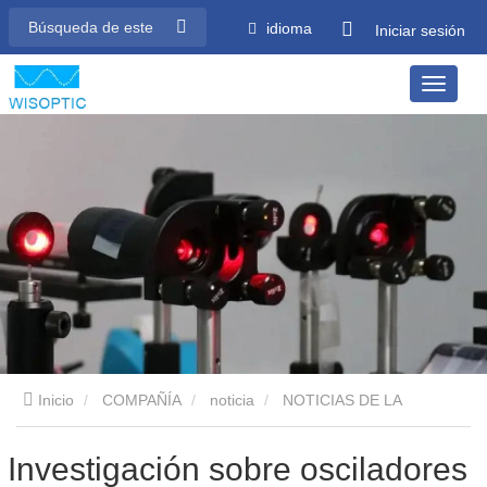
idioma
Iniciar sesión
Inicio
COMPAÑÍA
noticia
NOTICIAS DE LA
INDUSTRIA
Investigación sobre osciladores paramétricos
Investigación sobre osciladores