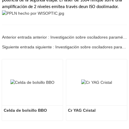
potencia de la segunda etapa. El láser de 1064 nm
que sufre una
amplificación de 2 niveles emite
a través de
un
ISO
do
olimador.
Anterior entrada anterior : Investigación sobre osciladores paramétricos de infrarrojo medio - Parte 01
Siguiente entrada siguiente : Investigación sobre osciladores paramétricos de infrarrojo medio - Parte 03
Celda de bolsillo BBO
Cr YAG Cristal