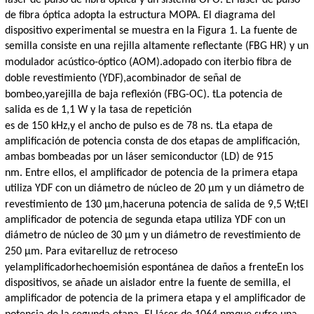
de fibra óptica adopta la estructura MOPA. El diagrama del
dispositivo experimental se muestra en la Figura 1. La fuente de
semilla consiste en una rejilla altamente reflectante (FBG HR) y un
modulador acústico-óptico (AOM).
a
dopado con iterbio
fibra de
doble revestimiento (YDF),
a
combinador de señal de
bombeo
,
y
a
rejilla de baja reflexión (FBG-OC)
. t
La potencia de
salida es de 1,1 W y la tasa de repetición
es de 150 kHz
,
y el ancho de pulso es de 78 ns
.
t
La etapa de
amplificación de potencia consta de dos etapas de amplificación,
ambas bombeadas por un láser semiconductor (LD) de 915
nm.
Entre ellos, el amplificador de potencia de la primera etapa
utiliza YDF con un diámetro de núcleo de 20 μm y un diámetro de
revestimiento de 130 μm,
hacer
una potencia de salida de 9,5 W;
t
El
amplificador de potencia de segunda etapa utiliza YDF con un
diámetro de núcleo de 30 μm y un diámetro de revestimiento de
250 μm. Para evitar
el
luz de retroceso
y
el
amplificador
hecho
emisión espontánea de daños a
frente
En los
dispositivos, se añade un aislador entre la fuente de semilla, el
amplificador de potencia de la primera etapa y el amplificador de