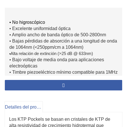
• No higroscópico
• Excelente uniformidad óptica
• Amplio ancho de banda óptico de 500-2800nm
• Bajas pérdidas de absorción a una longitud de onda
de 1064nm (<250ppm/cm a 1064nm)
Alta relación de extinción (>25 dB @ 633nm)
•
• Bajo voltaje de media onda para aplicaciones
electroópticas
• Timbre piezoeléctrico mínimo compatible para 1MHz
• Aumente el tiempo por debajo de 1ns para un
cambio preciso en láser de alta tasa de repetición
• Alto umbral de daño inducido por láser (>
2
600MW/cm
a 10Hz,10 ns a 1064nm)
• Alta resistividad y diseño compensado térmicamente
Detalles del producto
para operar en un amplio rango de temperatura (-50 °
C a + 70 ° C)
Los KTP Pockels se basan en cristales de KTP de
alta resistividad de crecimiento hidrotermal que