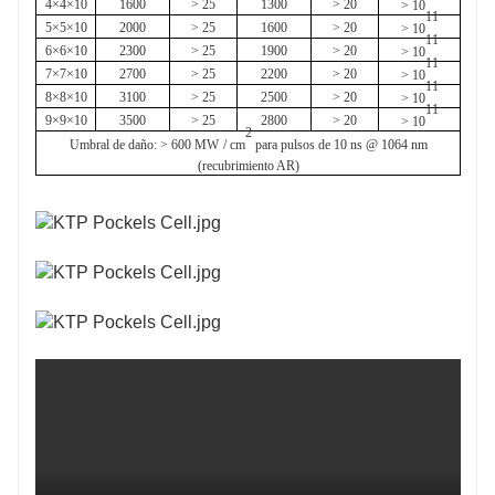
4
×
4
×
10
1600
> 25
1300
> 20
> 10
11
5
×
5
×
10
2000
> 25
1600
> 20
> 10
11
6
×
6
×
10
2300
> 25
1900
> 20
> 10
11
7
×
7
×
10
2700
> 25
2200
> 20
> 10
11
8
×
8
×
10
3100
> 25
2500
> 20
> 10
11
9
×
9
×
10
3500
> 25
2800
> 20
> 10
2
Umbral de daño:
> 600
MW
/ cm
para pulsos de 10 ns @ 1064 nm
(recubrimiento AR)