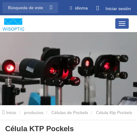
idioma
Iniciar sesión
Inicio
productos
Células de Pockels
Célula Ktp Pockels
Célula KTP Pockels