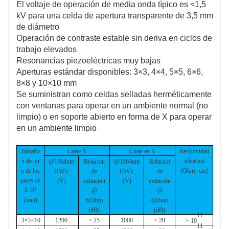
El voltaje de operación de media onda típico es <1,5
kV para una celda de apertura transparente de 3,5 mm
de diámetro
Operación de contraste estable sin deriva en ciclos de
trabajo elevados
Resonancias piezoeléctricas muy bajas
Aperturas estándar disponibles: 3×3, 4×4, 5×5, 6×6,
8×8 y 10×10 mm
Se suministran como celdas selladas herméticamente
con ventanas para operar en un ambiente normal (no
limpio) o en soporte abierto en forma de X para operar
en un ambiente limpio
Tamaño
Corte X
Corte en Y
Resistividad
s de un
eléctrica
@1064nm
Relación
@1064nm
Relación
o de los
(Ohm
·
cm)
HWV
de
HWV
de
pares de
(V)
extinción
(V)
extinción
KTP
@
@
(mm)
633nm
633nm
(dB)
(dB)
11
3
×
3
×
10
1200
> 25
1000
> 20
> 10
11