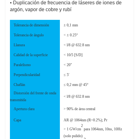
•
Duplicación de frecuencia de láseres de iones de
argón, vapor de cobre y rubí
Tolerancia de dimensión
± 0,1 mm
Tolerancia de ángulo
< ± 0.25°
Llanura
< l/8 @ 632.8 nm
Calidad de la superficie
< 10/5 [S/D]
Paralelismo
< 20"
Perpendicularidad
≤ 5'
Chaflán
≤ 0,2 mm @ 45°
Distorsión del frente de onda
< l/8 @ 632.8 nm
transmitida
Apertura clara
> 90% de área central
Capa
AR @ 1064nm (R<0.2%); Pr
2
> 1 GW/cm
para 1064nm, 10ns, 10Hz
(solo pulido)