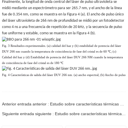
Finalmente, la longitud de onda central del láser de pulso ultravioleta se
midió mediante un espectrómetro para ser 265.7 nm, y el ancho de la línea
fue de 0.354 nm, como se muestra en la Figura 4 (a). El ancho de pulso único
del láser ultravioleta de 266 nm de profundidad se midió por un fotodetector
como 4 ns a una frecuencia de repetición de 20 kHz, y la secuencia de pulso
fue uniforme y estable, como se muestra en la Figura 4 (b).
Fig. 3 Resultados experimentales. (a) calidad del haz y (b) estabilidad de potencia del láser
DUV 266 nm cuando la temperatura de coincidencia de fase del cristal es de 60 ℃; (c)
Calidad del haz y (d) Estabilidad de potencia del láser DUV 266 NM cuando la temperatura
de coincidencia de fase del cristal es de 180 ℃
Fig. 4 Características de salida del láser DUV 266 nm. (a) ancho espectral; (b) Ancho de pulso
Anterior entrada anterior : Estudio sobre características térmicas de láser ultravioleta de profundidad de 266 nm generado por BBO Crystal - 03
Siguiente entrada siguiente : Estudio sobre características térmicas de láser ultravioleta de profundidad de 266 nm generado por BBO Crystal - 05