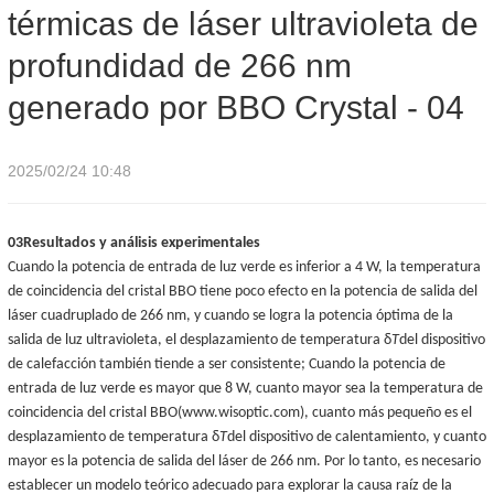
térmicas de láser ultravioleta de
ultravioleta de profundidad de 266 nm generado por BBO
profundidad de 266 nm
Crystal - 04
generado por BBO Crystal - 04
2025/02/24 10:48
03
Resultados y análisis experimentales
Cuando la potencia de entrada de luz verde es inferior a 4 W, la temperatura
de coincidencia del cristal BBO tiene poco efecto en la potencia de salida del
láser cuadruplado de 266 nm, y cuando se logra la potencia óptima de la
salida de luz ultravioleta, el desplazamiento de temperatura δ
T
del dispositivo
de calefacción también tiende a ser consistente; Cuando la potencia de
entrada de luz verde es mayor que 8 W, cuanto mayor sea la temperatura de
coincidencia del cristal BBO
(www.wisoptic.com)
, cuanto más pequeño es el
desplazamiento de temperatura δ
T
del dispositivo de calentamiento, y cuanto
mayor es la potencia de salida del láser de 266 nm. Por lo tanto, es necesario
establecer un modelo teórico adecuado para explorar la causa raíz de la