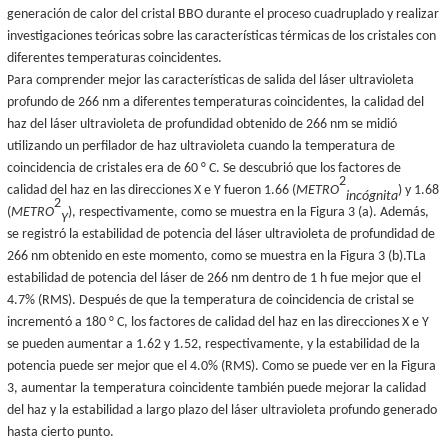
generación de calor del cristal BBO durante el proceso cuadruplado y realizar
investigaciones teóricas sobre las características térmicas de los cristales con
diferentes temperaturas coincidentes.
Para comprender mejor las características de salida del láser ultravioleta
profundo de 266 nm a diferentes temperaturas coincidentes, la calidad del
haz del láser ultravioleta de profundidad obtenido de 266 nm se midió
utilizando un perfilador de haz ultravioleta cuando la temperatura de
coincidencia de cristales era de 60 ° C. Se descubrió que los factores de
2
calidad del haz en las direcciones X e Y fueron 1.66 (
METRO
) y 1.68
incógnita
2
(
METRO
), respectivamente, como se muestra en la Figura 3 (a). Además,
Y
se registró la estabilidad de potencia del láser ultravioleta de profundidad de
266 nm obtenido en este momento, como se muestra en la Figura 3 (b).
T
La
estabilidad de potencia del láser de 266 nm dentro de 1 h fue mejor que el
4.7% (RMS). Después de que la temperatura de coincidencia de cristal se
incrementó a 180 ° C, los factores de calidad del haz en las direcciones X e Y
se pueden aumentar a 1.62 y 1.52, respectivamente, y la estabilidad de la
potencia puede ser mejor que el 4.0% (RMS). Como se puede ver en la Figura
3, aumentar la temperatura coincidente también puede mejorar la calidad
del haz y la estabilidad a largo plazo del láser ultravioleta profundo generado
hasta cierto punto.