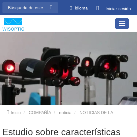
idioma
Iniciar sesión
Inicio
COMPAÑÍA
noticia
NOTICIAS DE LA
INDUSTRIA
Estudio sobre características térmicas de láser
Estudio sobre características