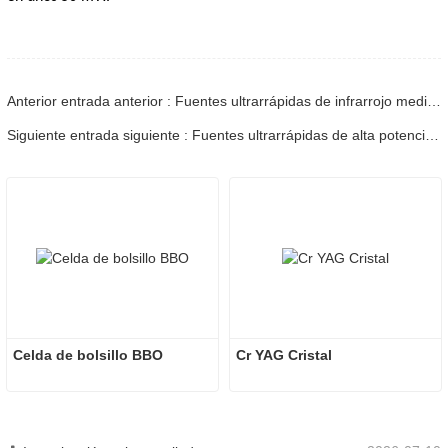
Anterior entrada anterior : Fuentes ultrarrápidas de infrarrojo medio de alta potencia de 2 a 5 μm basadas en una fuente de longitud de onda dual - Parte 5
Siguiente entrada siguiente : Fuentes ultrarrápidas de alta potencia en el infrarrojo medio de 2 a 5 μm basadas en una fuente de longitud de onda dual - Parte 7
Celda de bolsillo BBO
Cr YAG Cristal