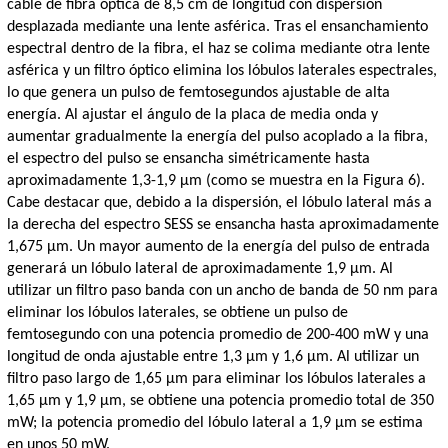
cable de fibra óptica de 8,5 cm de longitud con dispersión
desplazada mediante una lente asférica. Tras el ensanchamiento
espectral dentro de la fibra, el haz se colima mediante otra lente
asférica y un filtro óptico elimina los lóbulos laterales espectrales,
lo que genera un pulso de femtosegundos ajustable de alta
energía. Al ajustar el ángulo de la placa de media onda y
aumentar gradualmente la energía del pulso acoplado a la fibra,
el espectro del pulso se ensancha simétricamente hasta
aproximadamente 1,3-1,9 μm (como se muestra en la Figura 6).
Cabe destacar que, debido a la dispersión, el lóbulo lateral más a
la derecha del espectro SESS se ensancha hasta aproximadamente
1,675 μm. Un mayor aumento de la energía del pulso de entrada
generará un lóbulo lateral de aproximadamente 1,9 μm. Al
utilizar un filtro paso banda con un ancho de banda de 50 nm para
eliminar los lóbulos laterales, se obtiene un pulso de
femtosegundo con una potencia promedio de 200-400 mW y una
longitud de onda ajustable entre 1,3 μm y 1,6 μm. Al utilizar un
filtro paso largo de 1,65 μm para eliminar los lóbulos laterales a
1,65 μm y 1,9 μm, se obtiene una potencia promedio total de 350
mW; la potencia promedio del lóbulo lateral a 1,9 μm se estima
en unos 50 mW.