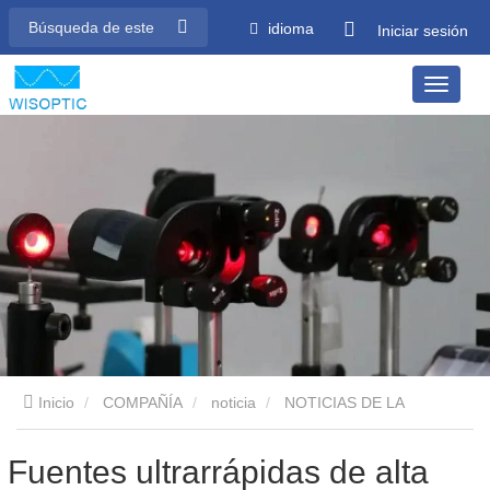
idioma
Iniciar sesión
Inicio
COMPAÑÍA
noticia
NOTICIAS DE LA
INDUSTRIA
Fuentes ultrarrápidas de alta potencia en el
Fuentes ultrarrápidas de alta