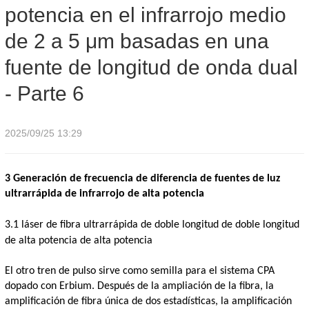
potencia en el infrarrojo medio
infrarrojo medio de 2 a 5 μm basadas en una fuente de longitud
de 2 a 5 μm basadas en una
de onda dual - Parte 6
fuente de longitud de onda dual
- Parte 6
2025/09/25 13:29
3
Generación de frecuencia de diferencia de fuentes de luz
ultrarrápida de infrarrojo de alta potencia
3.1 láser de fibra ultrarrápida de doble longitud de doble longitud
de alta potencia de alta potencia
El otro tren de pulso sirve como semilla para el sistema CPA
dopado con Erbium. Después de la ampliación de la fibra, la
amplificación de fibra única de dos estadísticas, la amplificación