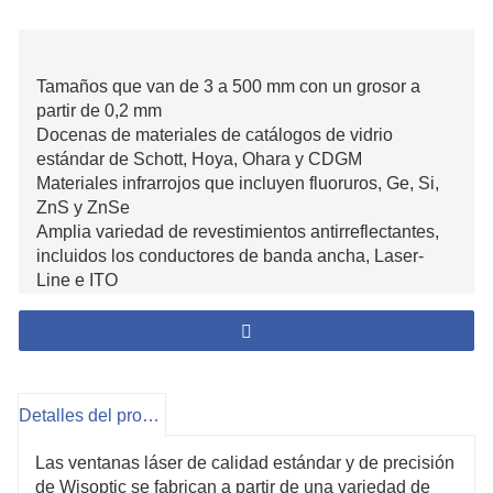
Tamaños que van de 3 a 500 mm con un grosor a
partir de 0,2 mm
Docenas de materiales de catálogos de vidrio
estándar de Schott, Hoya, Ohara y CDGM
Materiales infrarrojos que incluyen fluoruros, Ge, Si,
ZnS y ZnSe
Amplia variedad de revestimientos antirreflectantes,
incluidos los conductores de banda ancha, Laser-
Line e ITO
Opciones de recubrimiento de giro rápido en
sustratos sin recubrimiento listos para usar
Dimensionamiento personalizado rápido de todos los
materiales de vidrio flotado
Precio competitivo y tiempo de entrega
Detalles del producto
Las ventanas láser de calidad estándar y de precisión
de Wisoptic se fabrican a partir de una variedad de