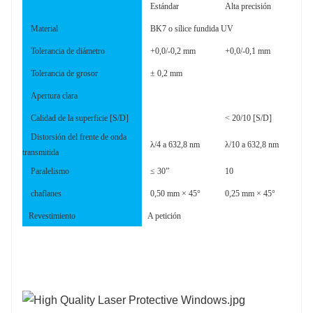
Estándar
Alta precisión
Material
BK7 o sílice fundida UV
Tolerancia de diámetro
+0,0/-0,2 mm
+0,0/-0,1 mm
Tolerancia de grosor
± 0,2 mm
Apertura clara
Calidad de la superficie [S/D]
< 20/10 [S/D]
Distorsión del frente de onda
λ/4 a 632,8 nm
λ/10 a 632,8 nm
transmitida
Paralelismo
≤ 30”
10
chaflanes
0,50 mm × 45°
0,25 mm × 45°
Revestimiento
A petición