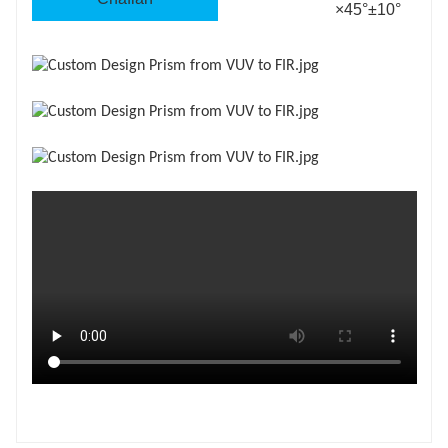
×45°±10°