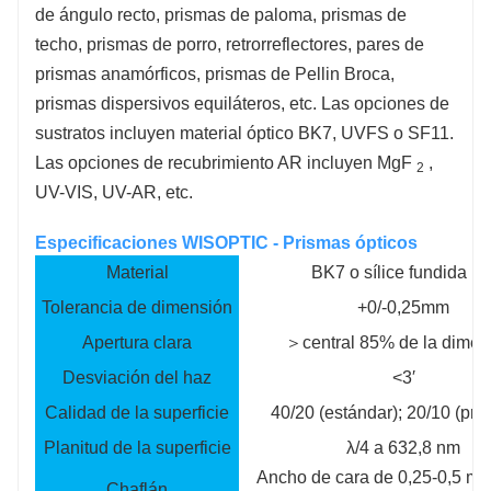
de ángulo recto, prismas de paloma, prismas de
techo, prismas de porro, retrorreflectores, pares de
prismas anamórficos, prismas de Pellin Broca,
prismas dispersivos equiláteros, etc. Las opciones de
sustratos incluyen material óptico BK7, UVFS o SF11.
Las opciones de recubrimiento AR incluyen MgF
,
2
UV-VIS, UV-AR, etc.
Especificaciones WISOPTIC - Prismas ópticos
Material
BK7 o sílice fundida U
Tolerancia de dimensión
+0/-0,25mm
Apertura clara
＞central 85% de la dimen
Desviación del haz
<3′
Calidad de la superficie
40/20 (estándar); 20/10 (prec
Planitud de la superficie
λ/4 a 632,8 nm
Ancho de cara de 0,25-0,5 mm 
Chaflán