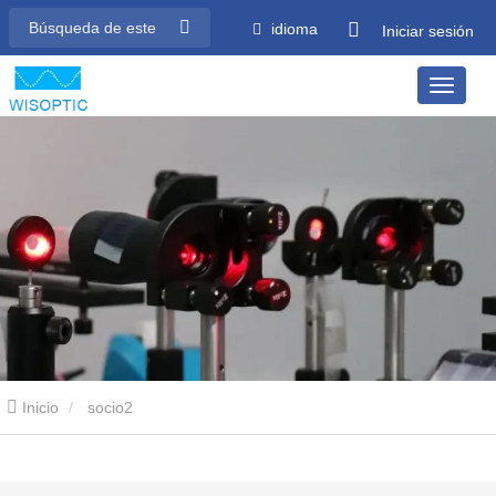
idioma
Iniciar sesión
Inicio
socio2