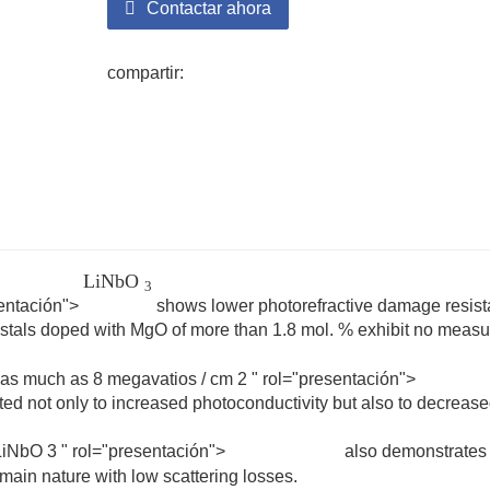
Contactar ahora
compartir:
8
Mw
LiNbO
3
sentación">
shows lower photorefractive damage resis
rystals doped with MgO of more than 1.8 mol. % exhibit no meas
Mg
:
2
f as much as
8
megavatios
/
cm
2
" rol="presentación">
cm
ed not only to increased photoconductivity but also to decreas
LiNbO
3
" rol="presentación">
also demonstrates
LiNbO
3
main nature with low scattering losses.