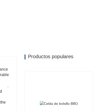
Productos populares
/
tance
urable
.
ed
 the