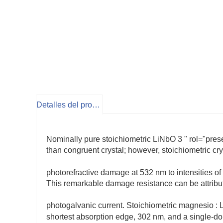
Detalles del producto
Nominally pure stoichiometric
LiNbO
3
" rol="pre
than congruent crystal; however, stoichiometric c
photorefractive damage at 532 nm to intensities o
This remarkable damage resistance can be attribut
photogalvanic current. Stoichiometric
magnesio
:
shortest absorption edge, 302 nm, and a single-do