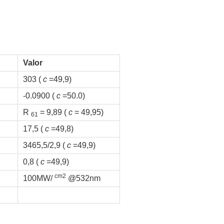
Valor
303 (
c
=49,9)
-0.0900 (
c
=50.0)
R
= 9,89 (
c
= 49,95)
61
17,5 (
c
=49,8)
3465,5/2,9 (
c
=49,9)
0,8 (
c
=49,9)
cm2
100MW/
@532nm