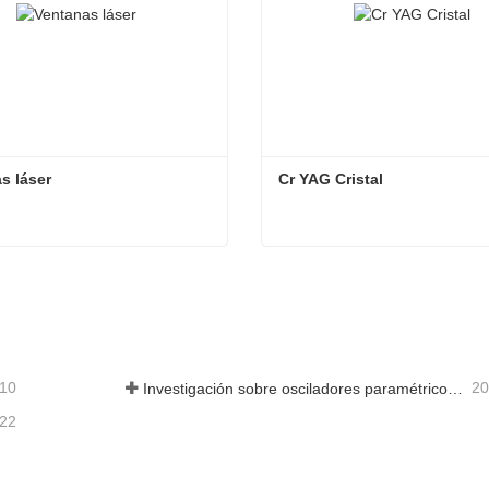
s láser
Cr YAG Cristal
s láser
Cr YAG Cristal
actar ahora
Contactar ahora
-10
20
Investigación sobre osciladores paramétricos de infrarrojo medio - Parte 05
-22