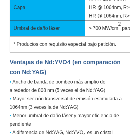
Capa
HR @ 1064nm, R>99
HR @ 1064nm, R>99
2
Umbral de daño láser
> 700 MW/cm
para 1
* Productos con requisito especial bajo petición.
Ventajas de Nd:YVO4 (en comparación
con Nd:YAG)
•
Ancho de banda de bombeo más amplio de
alrededor de 808 nm (5 veces el de Nd:YAG)
•
Mayor sección transversal de emisión estimulada a
1064nm (3 veces la de Nd:YAG)
•
Menor umbral de daño láser y mayor eficiencia de
pendiente
•
A diferencia de Nd:YAG, Nd:YVO
es un cristal