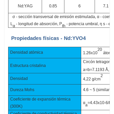
Nd:YAG
0.85
6
7.1
σ - sección transversal de emisión estimulada, α - coeficie
L
-
longitud de absorción, P
- potencia umbral, η s - ef
α
th
Propiedades físicas - Nd:YVO4
20
Densidad atómica
1.26x10
átomo
Circón tetragonal
Estructura cristalina
a=b=7.1193 Å, c
2
Densidad
4,22 g/cm
Dureza Mohs
4.6 ~ 5 (similar al
Coeficiente de expansión térmica
α
=4.43x10-6
/K,
a
(300K)
Coeficiente de conductividad térmica