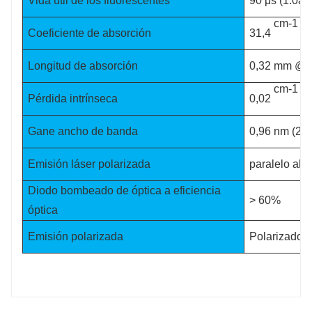
Vida útil de los fluorescentes
90
μs (1.0a
cm-1
Coeficiente de absorción
31,4
a 
Longitud de absorción
0,32 mm @ 
cm-1
Pérdida intrínseca
0,02
a 
Gane ancho de banda
0,96 nm (25
Emisión láser polarizada
paralelo al e
Diodo bombeado de óptica a eficiencia
> 60%
óptica
Emisión polarizada
Polarizado