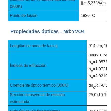
|| c: 5,23 W/(m·K
(300K)
Punto de fusión
1820 °C
Propiedades ópticas - Nd:YVO4
Longitud de onda de lasing
914 nm, 106
uniaxial posi
n
=1.9573, 
o
Índices de refracción
n
=1.9721, 
o
n
=2.0210, 
o
Coeficiente óptico térmico (300K)
dn
/dT-8.5x
o
25,0x10-19
Sección transversal de emisión
estimulada