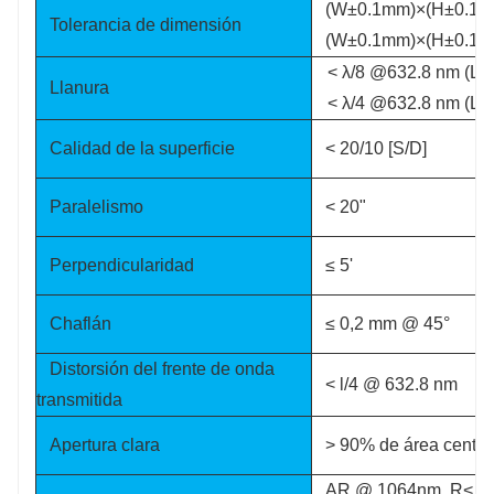
(W±0.1mm)×(H±0.1mm
Tolerancia de dimensión
(W±0.1mm)×(H±0.1mm
< λ/8 @632.8 nm (L
Llanura
< λ/4 @632.8 nm (L
Calidad de la superficie
< 20/10 [S/D]
Paralelismo
< 20"
Perpendicularidad
≤ 5'
Chaflán
≤ 0,2 mm @ 45°
Distorsión del frente de onda
< l/4 @ 632.8 nm
transmitida
Apertura clara
> 90% de área centra
AR @ 1064nm, R< 0