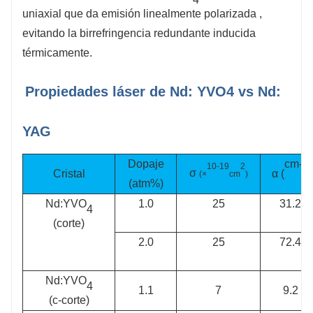
4
uniaxial que da emisión linealmente polarizada ,
evitando la birrefringencia redundante inducida
térmicamente.
Propiedades láser de Nd: YVO4 vs Nd:
YAG
cm-1
Dopaje
10-19
2
σ
Cristal
α (
)
(×
cm
)
(atm%)
Nd:YVO
1.0
25
31.2
4
(corte)
2.0
25
72.4
Nd:YVO
4
1.1
7
9.2
(c-corte)