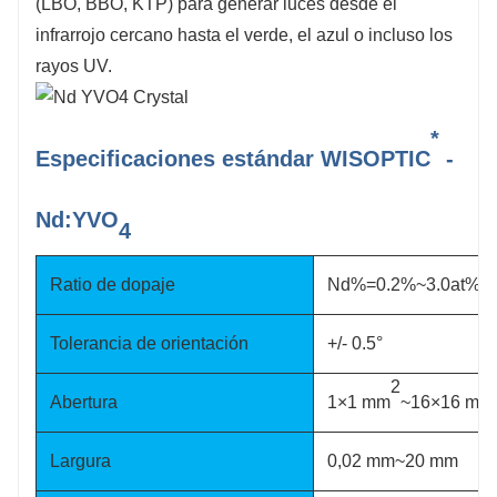
(LBO, BBO, KTP) para generar luces desde el
infrarrojo cercano hasta el verde, el azul o incluso los
rayos UV.
*
Especificaciones estándar WISOPTIC
-
Nd:YVO
4
Ratio de dopaje
Nd%=0.2%~3.0at%
Tolerancia de orientación
+/- 0.5°
2
Abertura
1×1 mm
~16×16 mm
Largura
0,02 mm~20 mm