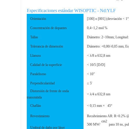
Especificaciones estándar WISOPTIC - Nd:YLF
Orientación
[100] o [001] (desviación < 1°
Concentración de dopantes
0,4~1,2 mol %
Tallas
Diámetro: 2~10mm; Longitud
Tolerancia de dimensión
Diámetro: +0,00/-0,05 mm; Es
Llanura
< λ/8 a 632,8 nm
Calidad de la superficie
< 10/5 [D/D]
Paralelismo
< 10”
Perpendicularidad
≤ 5'
Distorsión de frente de onda
< λ/4 a 632,8 nm
transmitida
Chaflán
< 0,15 mm ×
45°
Revestimiento
Recubrimiento AR: R<0.2% 
cm2
500 MW/
para 10 ns, pu
Umbral de daño por láser