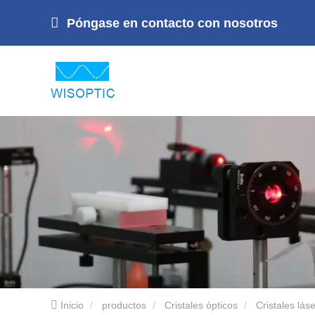
Póngase en contacto con nosotros
Inicio
productos
Cristales ópticos
Cristales láse