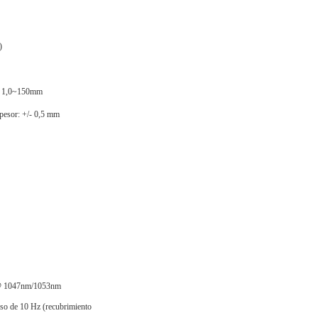
)
: 1,0~150mm
pesor: +/- 0,5 mm
@ 1047nm/1053nm
lso de 10 Hz (recubrimiento