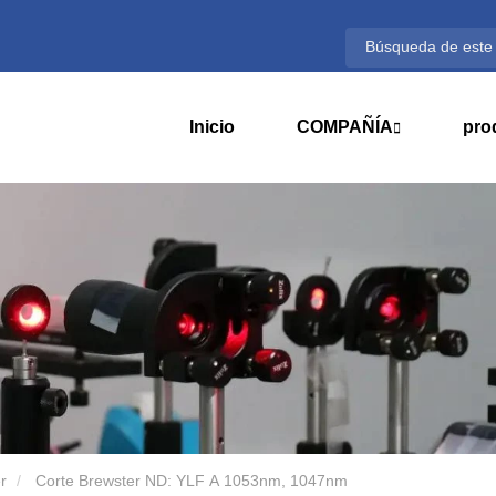
Inicio
COMPAÑÍA
pro
r
Corte Brewster ND: YLF A 1053nm, 1047nm