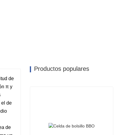
Productos populares
itud de
ón π y
s
 el de
edio
nea de