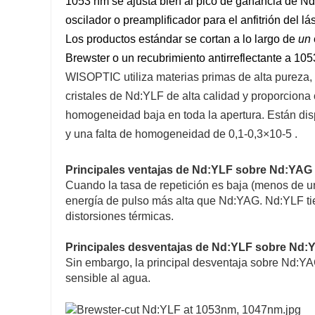
1053 nm se ajusta bien al pico de ganancia de Nd
oscilador o preamplificador para el anfitrión del lá
Los productos estándar se cortan a lo largo de
un
Brewster o un recubrimiento antirreflectante a 10
WISOPTIC utiliza materias primas de alta pureza, 
cristales de Nd:YLF de alta calidad y proporciona
homogeneidad baja en toda la apertura. Están dis
y una falta de homogeneidad de 0,1-0,3×10-5 .
Principales ventajas de Nd:YLF sobre Nd:YAG
Cuando la tasa de repetición es baja (menos de 
energía de pulso más alta que Nd:YAG. Nd:YLF ti
distorsiones térmicas.
Principales desventajas de Nd:YLF sobre Nd:
Sin embargo, la principal desventaja sobre Nd:
sensible al agua.