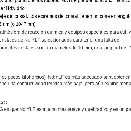
:vidrio, por lo que los láseres Nd:YLF pueden funcionar bien c
ser Nd:vidrio.
eje del cristal. Los extremos del cristal tienen un corte en ángul
53 nm (o 1047 nm).
atmósfera de reacción química y equipos especiales para cultiv
 cristales de Nd:YLF seleccionados para tener una falta de
ponibles cristales con un diámetro de 10 mm, una longitud de
unos pocos kilohercios), Nd:YLF es más adecuado para obtener
ene una conductividad térmica más baja, pero aún exhibe men
YAG
YAG es que Nd:YLF es mucho más suave y quebradizo y es un p