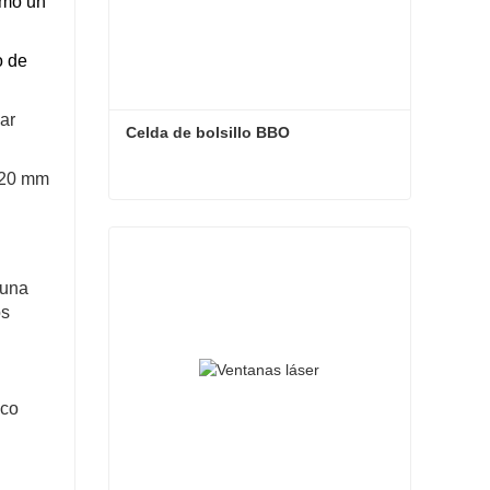
omo un
o de
ar
Celda de bolsillo BBO
 120 mm
Celda de bolsillo BBO
Contactar ahora
 una
os
oco